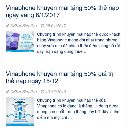
Vinaphone khuyến mãi tặng 50% thẻ nạp
ngày vàng 6/1/2017
CSKH SimVivu
05/01/2017
Chương trình khuyến mãi nạp thẻ được khách
hàng Vinaphone mong đợi nhất trong những
ngày vừa qua đã chính thức được công bố rồi
đây. Bạn đang dùng thuê …
Vinaphone khuyến mãi tặng 50% giá trị
thẻ nạp ngày 15/12
CSKH SimVivu
13/12/2016
Chương trình khuyến mãi nạp thẻ của
Vinaphone có lẽ đang là thông tin đang được
mong chờ nhất trong tháng này bởi đây là thời
điểm mà mọi chi …