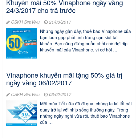
Khuyến mãi 50% Vinaphone ngày vàng
24/3/2017 cho trả trước
CSKH SimVivu
21/03/2017
Những ngày gần đây, thuê bao Vinaphone của
bạn luôn gặp phải tình trạng cạn kiệt tài
khoản. Bạn cũng đừng buồn phải chờ đợi dịp
khuyến mãi của Vinaphone, vì cơ hội …
Vinaphone khuyến mãi tặng 50% giá trị
ngày vàng 06/02/2017
CSKH SimVivu
03/02/2017
Một mùa Tết nữa đã đi qua, chúng ta lại tất bật
quay trở lại với nhịp sống thường ngày. Trong
những ngày nghỉ vừa rồi, thuê bao Vinaphone
của …