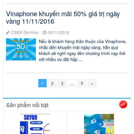
Vinaphone khuyến mãi 50% giá trị ngày
vàng 11/11/2016
CSKH SimVivu
09/11/2016
Nếu là khách hàng thân thuộc của Vinaphone,
nhắc đến khuyến mãi ngày vàng, hẳn quý
khách sẽ nghĩ ngay đến chương trình nạp thẻ
với nhiều ưu đãi hấp …
1
2
3
…
5
»
Sản phẩm nổi bật