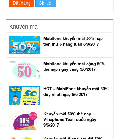
Đặt hàng
Chi tiết
Khuyến mãi
Mobifone khuyến mãi 50% nạp
tiền thứ 6 hàng tuần 8/9/2017
Mobifone khuyến mãi cộng 50%
thẻ nạp ngày vàng 3/8/2017
HOT – MobiFone khuyến mãi 50%
duy nhất ngày 9/6/2017
Khuyến mãi 50% thẻ nạp
Vinaphone Toàn quốc ngày
9/6/2017
Khuyến mãi Viettel ưu đãi 50%