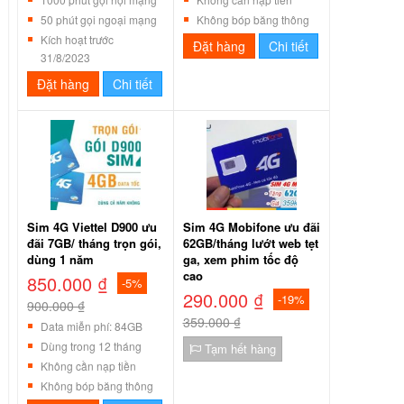
50 phút gọi ngoại mạng
Không bóp băng thông
Kích hoạt trước
Đặt hàng
Chi tiết
31/8/2023
Đặt hàng
Chi tiết
Sim 4G Viettel D900 ưu
Sim 4G Mobifone ưu đãi
đãi 7GB/ tháng trọn gói,
62GB/tháng lướt web tẹt
dùng 1 năm
ga, xem phim tốc độ
cao
850.000 ₫
-5%
290.000 ₫
-19%
900.000 ₫
359.000 ₫
Data miễn phí: 84GB
Dùng trong 12 tháng
Tạm hết hàng
Không cần nạp tiền
Không bóp băng thông