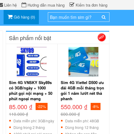
Liên hệ
Hướng dẫn mua hàng
Kiểm tra đơn hàng
Giỏ hàng
(
0
)
Sản phẩm nổi bật
Sim 4G VNSKY Sky89s
Sim 4G Viettel D500 ưu
có 3GB/ngày + 1000
đãi 4GB mỗi tháng trọn
phút gọi nội mạng + 50
gói 1 năm lướt nét thả
phút ngoại mạng
phanh
85.000 ₫
550.000 ₫
-22%
-8%
110.000 ₫
600.000 ₫
Data miễn phí: 3GB/ngày
Data miễn phí: 48GB
Dùng trong 2 tháng
Dùng trong 12 tháng
1000 phút gọi nội mạng
Không cần nạp tiền