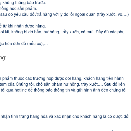
 không thông báo trước.
 hỏng hóc sản phẩm.
u đó yêu cầu đổi/trả hàng với lý do lỗi ngoại quan (trầy xước, vỡ….)
kể từ khi nhận được hàng.
 kit, không bị dơ bẩn, hư hỏng, trầy xước, có mùi. Đầy đủ các phụ
oặc hóa đơn đỏ (nếu có),…
ng:
n phẩm thuộc các trường hợp được đổi hàng, khách hàng tiến hành
tem của Chúng tôi, chỗ sản phẩm hư hỏng, trầy xướt…. Sau đó liên
i qua hotline để thông báo thông tin và gửi hình ảnh đến chúng tôi
c nhận tình trạng hàng hóa và xác nhận cho khách hàng là có được đổi