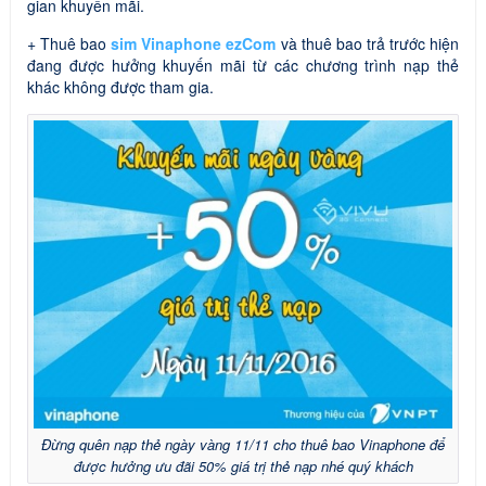
gian khuyến mãi.
+ Thuê bao
sim Vinaphone ezCom
và thuê bao trả trước hiện
đang được hưởng khuyến mãi từ các chương trình nạp thẻ
khác không được tham gia.
Đừng quên nạp thẻ ngày vàng 11/11 cho thuê bao Vinaphone để
được hưởng ưu đãi 50% giá trị thẻ nạp nhé quý khách