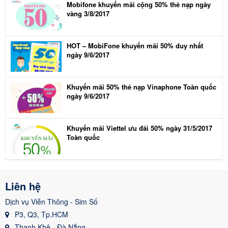
Mobifone khuyến mãi cộng 50% thẻ nạp ngày
vàng 3/8/2017
HOT – MobiFone khuyến mãi 50% duy nhất
ngày 9/6/2017
Khuyến mãi 50% thẻ nạp Vinaphone Toàn quốc
ngày 9/6/2017
Khuyến mãi Viettel ưu đãi 50% ngày 31/5/2017
Toàn quốc
Liên hệ
Dịch vụ Viễn Thông - Sim Số
P3, Q3, Tp.HCM
Thanh Khê - Đà Nẵng