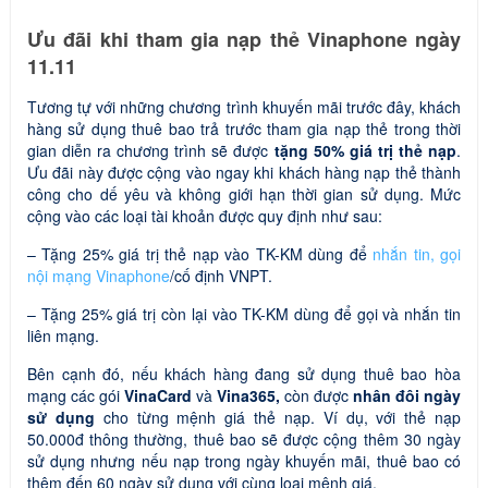
Ưu đãi khi tham gia nạp thẻ Vinaphone ngày
11.11
Tương tự với những chương trình khuyến mãi trước đây, khách
hàng sử dụng thuê bao trả trước tham gia nạp thẻ trong thời
gian diễn ra chương trình sẽ được
tặng 50% giá trị thẻ nạp
.
Ưu đãi này được cộng vào ngay khi khách hàng nạp thẻ thành
công cho dế yêu và không giới hạn thời gian sử dụng. Mức
cộng vào các loại tài khoản được quy định như sau:
– Tặng 25% giá trị thẻ nạp vào TK-KM dùng để
nhắn tin, gọi
nội mạng Vinaphone
/cố định VNPT.
– Tặng 25% giá trị còn lại vào TK-KM dùng để gọi và nhắn tin
liên mạng.
Bên cạnh đó, nếu khách hàng đang sử dụng thuê bao hòa
mạng các gói
VinaCard
và
Vina365,
còn được
nhân đôi ngày
sử dụng
cho từng mệnh giá thẻ nạp. Ví dụ, với thẻ nạp
50.000đ thông thường, thuê bao sẽ được cộng thêm 30 ngày
sử dụng nhưng nếu nạp trong ngày khuyến mãi, thuê bao có
thêm đến 60 ngày sử dụng với cùng loại mệnh giá.