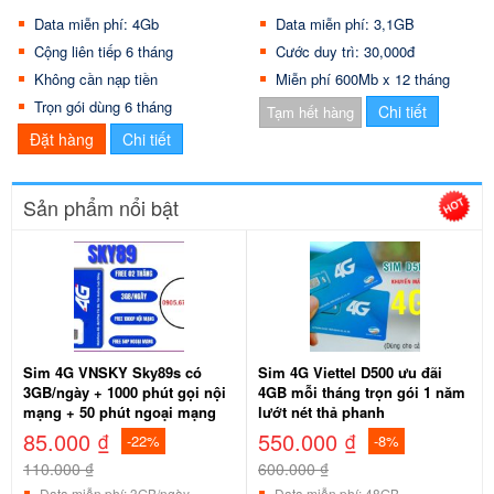
Data miễn phí: 4Gb
Data miễn phí: 3,1GB
Cộng liên tiếp 6 tháng
Cước duy trì: 30,000đ
Không cần nạp tiền
Miễn phí 600Mb x 12 tháng
Trọn gói dùng 6 tháng
Chi tiết
Tạm hết hàng
Đặt hàng
Chi tiết
Sản phẩm nổi bật
Sim 4G VNSKY Sky89s có
Sim 4G Viettel D500 ưu đãi
3GB/ngày + 1000 phút gọi nội
4GB mỗi tháng trọn gói 1 năm
mạng + 50 phút ngoại mạng
lướt nét thả phanh
85.000 ₫
550.000 ₫
-22%
-8%
110.000 ₫
600.000 ₫
Data miễn phí: 3GB/ngày
Data miễn phí: 48GB