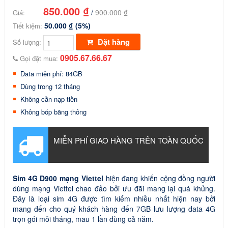
850.000 ₫
/
900.000 ₫
Giá:
50.000 ₫ (5%)
Tiết kiệm:
Đặt hàng
Số lượng:
0905.67.66.67
Gọi đặt mua:
Data miễn phí: 84GB
Dùng trong 12 tháng
Không cần nạp tiền
Không bóp băng thông
MIỄN PHÍ GIAO HÀNG TRÊN TOÀN QUỐC
Sim 4G D900 mạng Viettel
hiện đang khiến cộng đồng người
dùng mạng Viettel chao đảo bởi ưu đãi mang lại quá khủng.
Đây là loại sim 4G được tìm kiếm nhiều nhất hiện nay bởi
mang đến cho quý khách hàng đến 7GB lưu lượng data 4G
trọn gói mỗi tháng, mau 1 lần dùng cả năm.