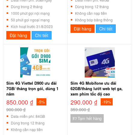
Dùng trong 2 tháng
Dùng trong 12 tháng
1000 phút gọi nội mạng
Không cần nạp tiền
50 phút gọi ngoại mạng
Không bóp băng thông
Kích hoạt trước 31/8/2023
Đặt hàng
Chi tiết
Đặt hàng
Chi tiết
Sim 4G Viettel D900 ưu đãi
Sim 4G Mobifone ưu đãi
7GB/ tháng trọn gói, dùng 1
62GB/tháng lướt web tẹt ga,
năm
xem phim tốc độ cao
850.000 ₫
290.000 ₫
-5%
-19%
900.000 ₫
359.000 ₫
Data miễn phí: 84GB
Tạm hết hàng
Dùng trong 12 tháng
Không cần nạp tiền