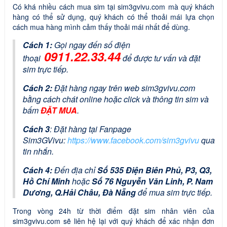
Có khá nhiều cách mua sim tại sim3gvivu.com mà quý khách
hàng có thể sử dụng, quý khách có thể thoải mái lựa chọn
cách mua hàng mình cảm thấy thoải mái nhất để dùng.
Cách 1:
Gọi ngay đến số điện
0911.22.33.44
thoại
để được tư vấn và đặt
sim trực tiếp.
Cách 2:
Đặt hàng ngay trên web sim3gvivu.com
bằng cách chát online hoặc click và thông tin sim và
bấm
ĐẶT MUA
.
Cách 3
: Đặt hàng tại Fanpage
Sim3GVivu:
https://www.facebook.com/sim3gvivu
qua
tin nhắn.
Cách 4:
Đến địa chỉ
Số 535 Điện Biên Phủ, P3, Q3,
Hồ Chí Minh
hoặc
Số 76 Nguyễn Văn Linh, P. Nam
Dương, Q.Hải Châu, Đà Nẵng
để mua sim trực tiếp.
Trong vòng 24h từ thời điểm đặt sim nhân viên của
sim3gvivu.com sẽ liên hệ lại với quý khách để xác nhận đơn