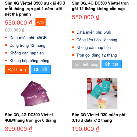
Sim 4G Viettel D500 ưu đãi 4GB
Sim 3G, 4G DC500 Viettel trọn
mỗi tháng trọn gói 1 năm lướt
gói 12 tháng không cần nạp
nét thả phanh
550.000 ₫
550.000 ₫
-8%
600.000 ₫
Data miễn phí: 5Gb
Data miễn phí: 48GB
Cộng liên tiếp 12 tháng
Dùng trong 12 tháng
Không cần nạp tiền
Không cần nạp tiền
Trọn gói dùng 12 tháng
Không bóp băng thông
Chi tiết
Tạm hết hàng
Đặt hàng
Chi tiết
Sim 3G, 4G DC300 Viettel
Sim 3G Viettel D30 miễn phí
4GB/tháng trọn gói 6 tháng
3,1GB data x12 tháng
399.000 ₫
190.000 ₫