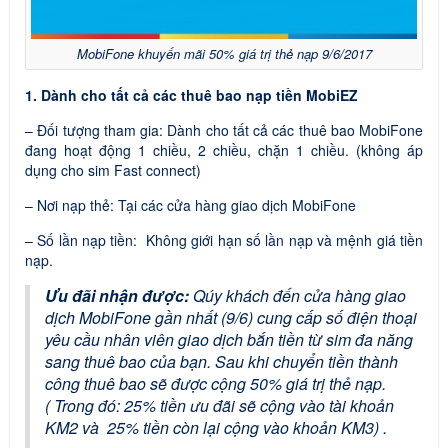
MobiFone khuyến mãi 50% giá trị thẻ nạp 9/6/2017
1. Dành cho tất cả các thuê bao nạp tiền MobiEZ
– Đối tượng tham gia: Dành cho tất cả các thuê bao MobiFone
đang hoạt động 1 chiều, 2 chiều, chặn 1 chiều. (không áp
dụng cho sim Fast connect)
– Nơi nạp thẻ: Tại các cửa hàng giao dịch MobiFone
– Số lần nạp tiền: Không giới hạn số lần nạp và mệnh giá tiền
nạp.
Ưu đãi nhận được:
Qúy khách đến cửa hàng giao
dịch MobiFone gần nhất (9/6) cung cấp số điện thoại
yêu cầu nhân viên giao dịch bắn tiền từ sim đa năng
sang thuê bao của bạn. Sau khi chuyển tiền thành
công thuê bao sẽ được cộng 50% giá trị thẻ nạp.
(
Trong đó: 25% tiền ưu đãi sẽ cộng vào tài khoản
KM2 và
25% tiền còn lại cộng vào khoản KM3) .