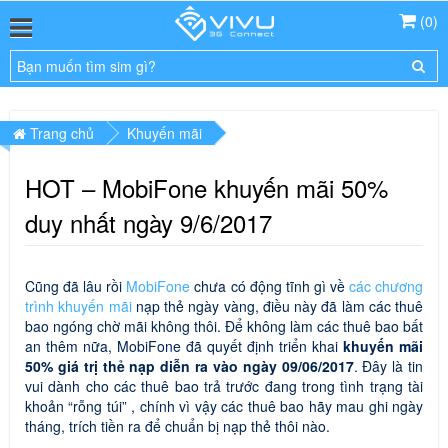
(
0
)
Trang chủ
Khuyến mãi
HOT – MobiFone khuyến mãi 50%
duy nhất ngày 9/6/2017
Cũng đã lâu rồi
MobiFone
chưa có động tĩnh gì về
các chương
trình khuyến mãi
nạp thẻ ngày vàng, điều này đã làm các thuê
bao ngóng chờ mãi không thôi. Để không làm các thuê bao bất
an thêm nữa, MobiFone đã quyết định triển khai
khuyến mãi
50% giá trị thẻ nạp diễn ra vào ngày 09/06/2017
. Đây là tin
vui dành cho các thuê bao trả trước đang trong tình trạng tài
khoản “rỗng túi” , chính vì vậy các thuê bao hãy mau ghi ngày
tháng, trích tiền ra để chuẩn bị nạp thẻ thôi nào.