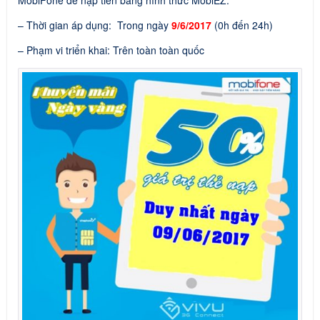
MobiFone để nạp tiền bằng hình thức MobiEZ.
– Thời gian áp dụng: Trong ngày
9/6/2017
(0h đến 24h)
– Phạm vi triển khai: Trên toàn toàn quốc