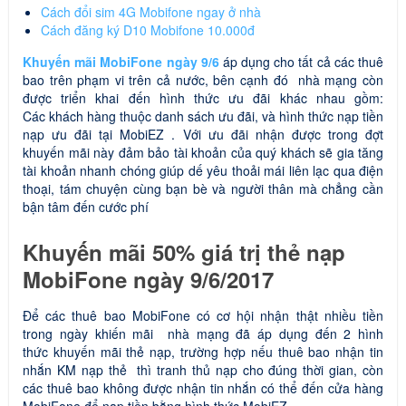
Cách đổi sim 4G Mobifone ngay ở nhà
Cách đăng ký D10 Mobifone 10.000đ
Khuyến mãi MobiFone ngày 9/6
áp dụng cho tất cả các thuê
bao trên phạm vi trên cả nước, bên cạnh đó nhà mạng còn
được triển khai đến hình thức ưu đãi khác nhau gồm:
Các khách hàng thuộc danh sách ưu đãi, và hình thức nạp tiền
nạp ưu đãi tại MobiEZ . Với ưu đãi nhận được trong đợt
khuyến mãi này đảm bảo tài khoản của quý khách sẽ gia tăng
tài khoản nhanh chóng giúp dế yêu thoải mái liên lạc qua điện
thoại, tám chuyện cùng bạn bè và người thân mà chẳng cần
bận tâm đến cước phí
Khuyến mãi 50% giá trị thẻ nạp
MobiFone ngày 9/6/2017
Để các thuê bao MobiFone có cơ hội nhận thật nhiều tiền
trong ngày khiến mãi nhà mạng đã áp dụng đến 2 hình
thức khuyến mãi thẻ nạp, trường hợp nếu thuê bao nhận tin
nhắn KM nạp thẻ thì tranh thủ nạp cho đúng thời gian, còn
các thuê bao không được nhận tin nhắn có thể đến cửa hàng