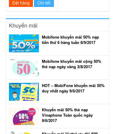
Đặt hàng
Chi tiết
Khuyến mãi
Mobifone khuyến mãi 50% nạp
tiền thứ 6 hàng tuần 8/9/2017
Mobifone khuyến mãi cộng 50%
thẻ nạp ngày vàng 3/8/2017
HOT – MobiFone khuyến mãi 50%
duy nhất ngày 9/6/2017
Khuyến mãi 50% thẻ nạp
Vinaphone Toàn quốc ngày
9/6/2017
Khuyến mãi Viettel ưu đãi 50%