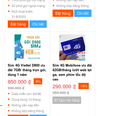
50 phút gọi ngoại mạng
Không bóp băng thông
Kích hoạt trước
Đặt hàng
Chi tiết
31/8/2023
Đặt hàng
Chi tiết
Sim 4G Viettel D900 ưu
Sim 4G Mobifone ưu đãi
đãi 7GB/ tháng trọn gói,
62GB/tháng lướt web tẹt
dùng 1 năm
ga, xem phim tốc độ
cao
850.000 ₫
-5%
290.000 ₫
-19%
900.000 ₫
359.000 ₫
Data miễn phí: 84GB
Dùng trong 12 tháng
Tạm hết hàng
Không cần nạp tiền
Không bóp băng thông