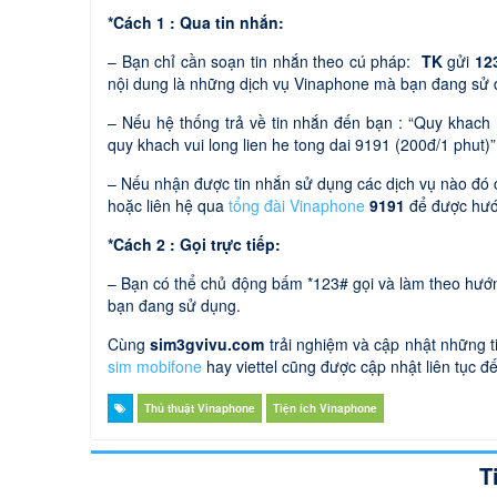
*Cách 1 : Qua tin nhắn:
– Bạn chỉ cần soạn tin nhắn theo cú pháp:
TK
gửi
12
nội dung là những dịch vụ Vinaphone mà bạn đang sử 
– Nếu hệ thống trả về tin nhắn đến bạn : “Quy khach 
quy khach vui long lien he tong dai 9191 (200đ/1 phut)
– Nếu nhận được tin nhắn sử dụng các dịch vụ nào đó
hoặc liên hệ qua
tổng đài Vinaphone
9191
để được hướ
*Cách 2 : Gọi trực tiếp:
– Bạn có thể chủ động bấm *123# gọi và làm theo hướ
bạn đang sử dụng.
Cùng
sim3gvivu.com
trải nghiệm và cập nhật những 
sim mobifone
hay viettel cũng được cập nhật liên tục đ
Thủ thuật Vinaphone
Tiện ích Vinaphone
T