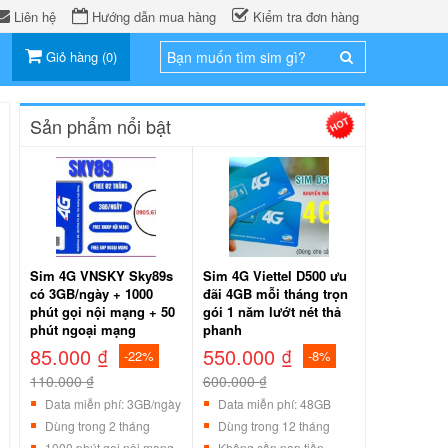
Liên hệ
Hướng dẫn mua hàng
Kiểm tra đơn hàng
Giỏ hàng
(
0
)
Sản phẩm nổi bật
Sim 4G VNSKY Sky89s
Sim 4G Viettel D500 ưu
có 3GB/ngày + 1000
đãi 4GB mỗi tháng trọn
phút gọi nội mạng + 50
gói 1 năm lướt nét thả
phút ngoại mạng
phanh
85.000 ₫
550.000 ₫
-22%
-8%
110.000 ₫
600.000 ₫
Data miễn phí: 3GB/ngày
Data miễn phí: 48GB
Dùng trong 2 tháng
Dùng trong 12 tháng
1000 phút gọi nội mạng
Không cần nạp tiền