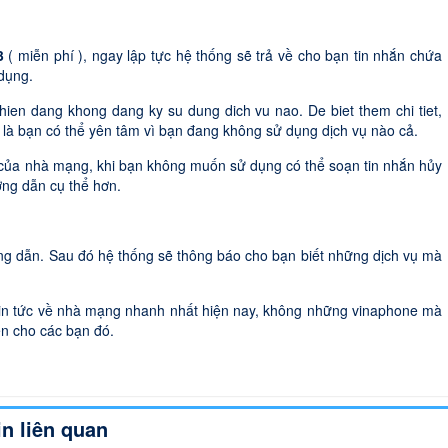
3
( miễn phí ), ngay lập tực hệ thống sẽ trả về cho bạn tin nhắn chứa
dụng.
hien dang khong dang ky su dung dich vu nao. De biet them chi tiet,
” là bạn có thể yên tâm vì bạn đang không sử dụng dịch vụ nào cả.
 của nhà mạng, khi bạn không muốn sử dụng có thể soạn tin nhắn hủy
ng dẫn cụ thể hơn.
ng dẫn. Sau đó hệ thống sẽ thông báo cho bạn biết những dịch vụ mà
tin tức về nhà mạng nhanh nhất hiện nay, không những vinaphone mà
ến cho các bạn đó.
in liên quan