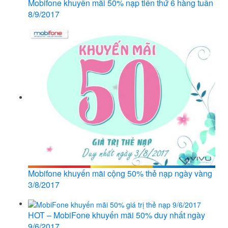
Mobifone khuyến mãi 50% nạp tiền thứ 6 hàng tuần
8/9/2017
Mobifone khuyến mãi cộng 50% thẻ nạp ngày vàng
3/8/2017
HOT – MobiFone khuyến mãi 50% duy nhất ngày
9/6/2017