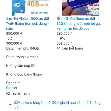
Sim 4G Viettel D900 ưu đãi
Sim 4G Mobifone ưu đãi
7GB/ tháng trọn gói, dùng 1
62GB/tháng lướt web tẹt ga,
năm
xem phim tốc độ cao
850.000 ₫
290.000 ₫
-5%
-19%
900.000 ₫
359.000 ₫
Data miễn phí: 84GB
Tạm hết hàng
Dùng trong 12 tháng
Không cần nạp tiền
Không bóp băng thông
Đặt hàng
Chi tiết
Khuyến mãi