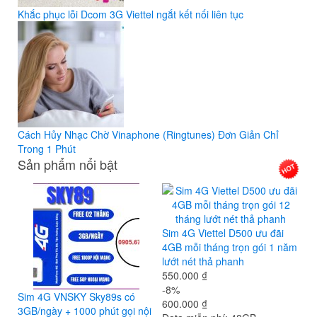
Khắc phục lỗi Dcom 3G Viettel ngắt kết nối liên tục
Cách Hủy Nhạc Chờ Vinaphone (Ringtunes) Đơn Giản Chỉ
Trong 1 Phút
Sản phẩm nổi bật
Sim 4G Viettel D500 ưu đãi
4GB mỗi tháng trọn gói 1 năm
lướt nét thả phanh
550.000 ₫
-8%
Sim 4G VNSKY Sky89s có
600.000 ₫
3GB/ngày + 1000 phút gọi nội