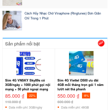
Cách Hủy Nhạc Chờ Vinaphone (Ringtunes) Đơn Giản
Chỉ Trong 1 Phút
Sản phẩm nổi bật
Sim 4G VNSKY Sky89s có
Sim 4G Viettel D500 ưu đãi
3GB/ngày + 1000 phút gọi nội
4GB mỗi tháng trọn gói 1 năm
mạng + 50 phút ngoại mạng
lướt nét thả phanh
85.000 ₫
550.000 ₫
-22%
-8%
110.000 ₫
600.000 ₫
Data miễn phí: 3GB/ngày
Data miễn phí: 48GB