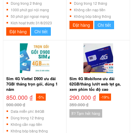
Dùng trong 2 tháng
Dùng trong 12 tháng
1000 phút gọi nội mạng
Không cần nạp tiền
50 phút gọi ngoại mạng
Không bóp băng thông
Kích hoạt trước 31/8/2023
Đặt hàng
Chi tiết
Đặt hàng
Chi tiết
Sim 4G Viettel D900 ưu đãi
Sim 4G Mobifone ưu đãi
7GB/ tháng trọn gói, dùng 1
62GB/tháng lướt web tẹt ga,
năm
xem phim tốc độ cao
850.000 ₫
290.000 ₫
-5%
-19%
900.000 ₫
359.000 ₫
Data miễn phí: 84GB
Tạm hết hàng
Dùng trong 12 tháng
Không cần nạp tiền
Không bóp băng thông