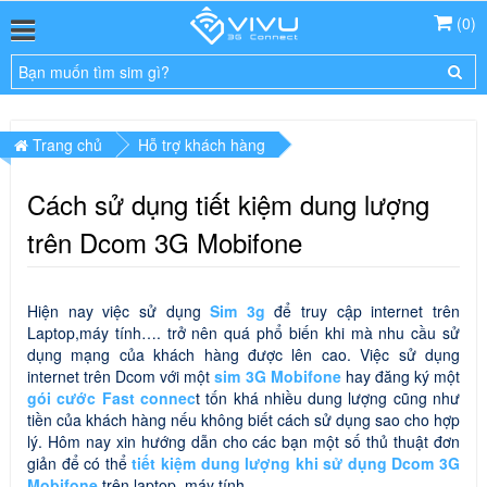
(
0
)
Trang chủ
Hỗ trợ khách hàng
Cách sử dụng tiết kiệm dung lượng
trên Dcom 3G Mobifone
Hiện nay việc sử dụng
Sim 3g
để truy cập internet trên
Laptop,máy tính…. trở nên quá phổ biến khi mà nhu cầu sử
dụng mạng của khách hàng được lên cao. Việc sử dụng
internet trên Dcom với một
sim 3G Mobifone
hay đăng ký một
gói cước Fast connec
t tốn khá nhiều dung lượng cũng như
tiền của khách hàng nếu không biết cách sử dụng sao cho hợp
lý. Hôm nay xin hướng dẫn cho các bạn một số thủ thuật đơn
giản để có thể
tiết kiệm dung lượng khi sử dụng Dcom 3G
Mobifone
trên laptop, máy tính.