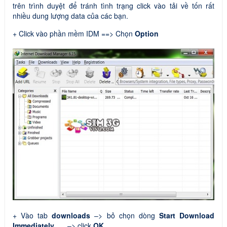
trên trình duyệt để tránh tình trạng click vào tải về tốn rất
nhiều dung lượng data của các bạn.
+ Click vào phần mềm IDM ==> Chọn
Option
+ Vào tab
downloads
–> bỏ chọn dòng
Start Download
Immediately ….
–> click
OK
.