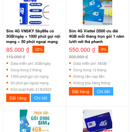
Sim 4G VNSKY Sky89s có
Sim 4G Viettel D500 ưu đãi
3GB/ngày + 1000 phút gọi nội
4GB mỗi tháng trọn gói 1 năm
mạng + 50 phút ngoại mạng
lướt nét thả phanh
85.000 ₫
550.000 ₫
-22%
-8%
110.000 ₫
600.000 ₫
Data miễn phí: 3GB/ngày
Data miễn phí: 48GB
Dùng trong 2 tháng
Dùng trong 12 tháng
1000 phút gọi nội mạng
Không cần nạp tiền
50 phút gọi ngoại mạng
Không bóp băng thông
Kích hoạt trước 31/8/2023
Đặt hàng
Chi tiết
Đặt hàng
Chi tiết