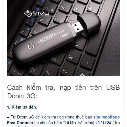
Cách kiểm tra, nạp tiền trên USB
Dcom 3G:
1/ Kiểm tra tiền:
– Từ Dcom 3G để kiểm tra tiền trong thuê bao
sim mobifone
Fast Connect
thì chỉ cần bấm
*101#
( trả trước) và
*112#
( trả