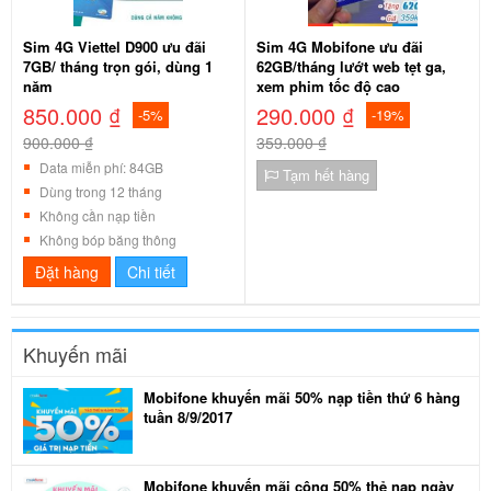
Sim 4G Viettel D900 ưu đãi
Sim 4G Mobifone ưu đãi
7GB/ tháng trọn gói, dùng 1
62GB/tháng lướt web tẹt ga,
năm
xem phim tốc độ cao
850.000 ₫
290.000 ₫
-5%
-19%
900.000 ₫
359.000 ₫
Data miễn phí: 84GB
Tạm hết hàng
Dùng trong 12 tháng
Không cần nạp tiền
Không bóp băng thông
Đặt hàng
Chi tiết
Khuyến mãi
Mobifone khuyến mãi 50% nạp tiền thứ 6 hàng
tuần 8/9/2017
Mobifone khuyến mãi cộng 50% thẻ nạp ngày