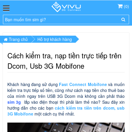
(
0
)
Trang chủ
Hỗ trợ khách hàng
Cách kiểm tra, nạp tiền trực tiếp trên
Dcom, Usb 3G Mobifone
Khách hàng đang sử dụng
Fast Connect Mobifone
và muốn
kiểm tra trực tiếp số tiền, cũng như cách nạp tiền cho thuê bao
của mình ngay trên USB 3G Dcom mà không cần phải tháo
sim 3g
lắp vào điện thoại thì phải làm thế nào? Sau đây xin
hướng dẫn cho các bạn
cách kiểm tra tiền trên dcom, usb
3G Mobifone
một cách cụ thể nhất.