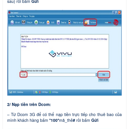
sau) rồi bấm
Gửi
2/ Nạp tiền trên Dcom:
– Từ Dcom 3G để có thể nạp tiền trực tiếp cho thuê bao của
mình khách hàng bấm
*100*
mã_thẻ
#
rồi bấm
Gửi