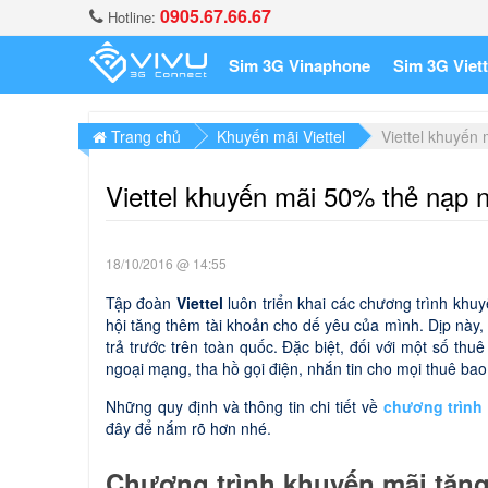
0905.67.66.67
Hotline:
Sim 3G Vinaphone
Sim 3G Viett
Trang chủ
Khuyến mãi Viettel
Viettel khuyến
Viettel khuyến mãi 50% thẻ nạp 
18/10/2016 @ 14:55
Tập đoàn
Viettel
luôn triển khai các chương trình khu
hội tăng thêm tài khoản cho dế yêu của mình. Dịp này,
trả trước trên toàn quốc. Đặc biệt, đối với một số th
ngoại mạng, tha hồ gọi điện, nhắn tin cho mọi thuê bao
Những quy định và thông tin chi tiết về
chương trình 
đây để nắm rõ hơn nhé.
Chương trình khuyến mãi tặng 