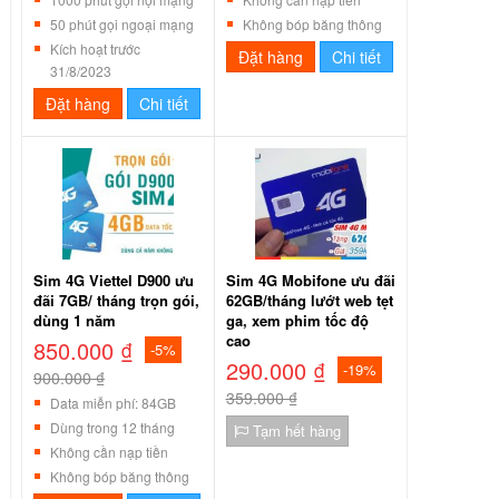
50 phút gọi ngoại mạng
Không bóp băng thông
Kích hoạt trước
Đặt hàng
Chi tiết
31/8/2023
Đặt hàng
Chi tiết
Sim 4G Viettel D900 ưu
Sim 4G Mobifone ưu đãi
đãi 7GB/ tháng trọn gói,
62GB/tháng lướt web tẹt
dùng 1 năm
ga, xem phim tốc độ
cao
850.000 ₫
-5%
290.000 ₫
-19%
900.000 ₫
359.000 ₫
Data miễn phí: 84GB
Dùng trong 12 tháng
Tạm hết hàng
Không cần nạp tiền
Không bóp băng thông