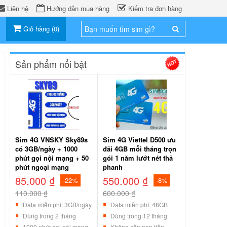
Liên hệ
Hướng dẫn mua hàng
Kiểm tra đơn hàng
Giỏ hàng
(
0
)
Sản phẩm nổi bật
Sim 4G VNSKY Sky89s
Sim 4G Viettel D500 ưu
có 3GB/ngày + 1000
đãi 4GB mỗi tháng trọn
phút gọi nội mạng + 50
gói 1 năm lướt nét thả
phút ngoại mạng
phanh
85.000 ₫
550.000 ₫
-22%
-8%
110.000 ₫
600.000 ₫
Data miễn phí: 3GB/ngày
Data miễn phí: 48GB
Dùng trong 2 tháng
Dùng trong 12 tháng
1000 phút gọi nội mạng
Không cần nạp tiền