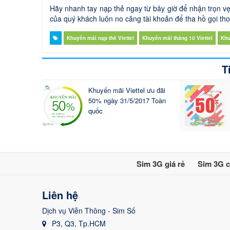
Hãy nhanh tay nạp thẻ ngay từ bây giờ để nhận trọn vẹ
của quý khách luôn no căng tài khoản để tha hồ gọi thoạ
Khuyến mãi nạp thẻ Viettel
Khuyến mãi tháng 10 Viettel
Khu
T
Khuyến mãi Viettel ưu đãi
50% ngày 31/5/2017 Toàn
quốc
Sim 3G giá rẻ
Sim 3G c
Liên hệ
Dịch vụ Viễn Thông - Sim Số
P3, Q3, Tp.HCM