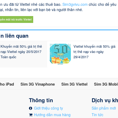
n ưu đãi từ Viettel nhé các thuê bao.
Sim3gvivu.com
chúc cho dế yêu
i, nhắn tin, liên lạc với bạn bè và người thân nhé.
yến mãi trả trước Viettel
in liên quan
Khuyến mãi 50% giá trị thẻ
Viettel khuyến mãi 50% giá
nạp Viettel ngày 20/5/2017
trị thẻ nạp vào ngày
Toàn quốc
29/4/2017
ho iPad
Sim 3G Vinaphone
Sim 3G Viettel
Sim 3G Mobi
Thông tin
Dịch vụ k
Giới thiệu công ty
Sản phẩm mới
Hướng dẫn mua hàng
Tin tức