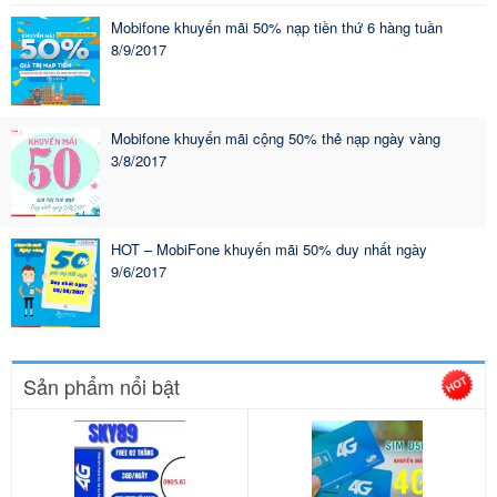
Mobifone khuyến mãi 50% nạp tiền thứ 6 hàng tuần
8/9/2017
Mobifone khuyến mãi cộng 50% thẻ nạp ngày vàng
3/8/2017
HOT – MobiFone khuyến mãi 50% duy nhất ngày
9/6/2017
Sản phẩm nổi bật