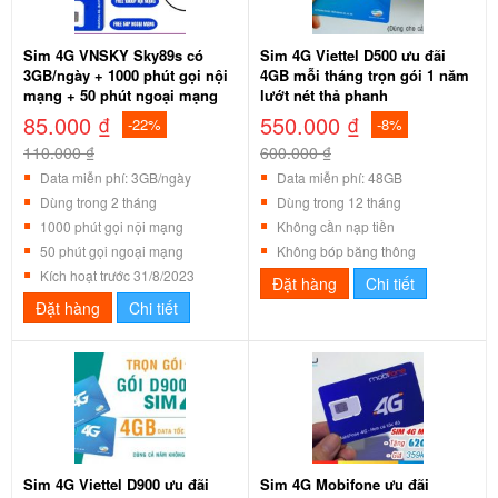
Sim 4G VNSKY Sky89s có
Sim 4G Viettel D500 ưu đãi
3GB/ngày + 1000 phút gọi nội
4GB mỗi tháng trọn gói 1 năm
mạng + 50 phút ngoại mạng
lướt nét thả phanh
85.000 ₫
550.000 ₫
-22%
-8%
110.000 ₫
600.000 ₫
Data miễn phí: 3GB/ngày
Data miễn phí: 48GB
Dùng trong 2 tháng
Dùng trong 12 tháng
1000 phút gọi nội mạng
Không cần nạp tiền
50 phút gọi ngoại mạng
Không bóp băng thông
Kích hoạt trước 31/8/2023
Đặt hàng
Chi tiết
Đặt hàng
Chi tiết
Sim 4G Viettel D900 ưu đãi
Sim 4G Mobifone ưu đãi