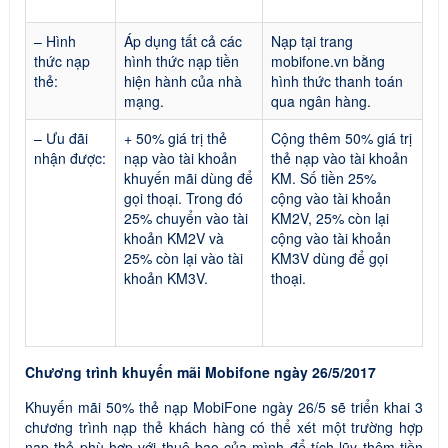
– Hình
Áp dụng tất cả các
Nạp tại trang
thức nạp
hình thức nạp tiền
mobifone.vn bằng
thẻ:
hiện hành của nhà
hình thức thanh toán
mạng.
qua ngân hàng.
– Ưu đãi
+ 50% giá trị thẻ
Cộng thêm 50% giá trị
nhận được:
nạp vào tài khoản
thẻ nạp vào tài khoản
khuyến mãi dùng để
KM. Số tiền 25%
gọi thoại. Trong đó
cộng vào tài khoản
25% chuyển vào tài
KM2V, 25% còn lại
khoản KM2V và
cộng vào tài khoản
25% còn lại vào tài
KM3V dùng để gọi
khoản KM3V.
thoại.
Chương trình khuyến mãi Mobifone ngày 26/5/2017
Khuyến mãi 50% thẻ nạp MobiFone ngày 26/5 sẽ triển khai 3
chương trình nạp thẻ khách hàng có thể xét một trường hợp
nạp thẻ phù hợp với thuê bao của mình để tích lũy thêm tiền