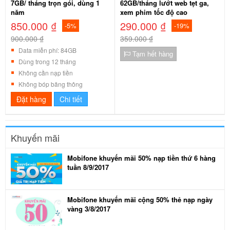
7GB/ tháng trọn gói, dùng 1
62GB/tháng lướt web tẹt ga,
năm
xem phim tốc độ cao
850.000 ₫
290.000 ₫
-5%
-19%
900.000 ₫
359.000 ₫
Data miễn phí: 84GB
Tạm hết hàng
Dùng trong 12 tháng
Không cần nạp tiền
Không bóp băng thông
Đặt hàng
Chi tiết
Khuyến mãi
Mobifone khuyến mãi 50% nạp tiền thứ 6 hàng
tuần 8/9/2017
Mobifone khuyến mãi cộng 50% thẻ nạp ngày
vàng 3/8/2017