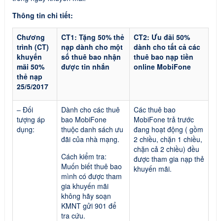
Thông tin chi tiết:
Chương
CT1: Tặng 50% thẻ
CT2: Ưu đãi 50%
trình (CT)
nạp dành cho một
dành cho tất cả các
khuyến
số thuê bao nhận
thuê bao nạp tiền
mãi 50%
được tin nhắn
online MobiFone
thẻ nạp
25/5/2017
– Đối
Dành cho các thuê
Các thuê bao
tượng áp
bao MobiFone
MobiFone trả trước
dụng:
thuộc danh sách ưu
đang hoạt động ( gồm
đãi của nhà mạng.
2 chiều, chặn 1 chiều,
chặn cả 2 chiều) đều
Cách kiểm tra:
được tham gia nạp thẻ
Muốn biết thuê bao
khuyến mãi.
mình có được tham
gia khuyến mãi
không hãy soạn
KMNT gửi 901 để
tra cứu.