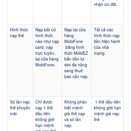
nhận ưu đãi.
Hình thức
Nạp bất cứ
Nạp tại cửa
Tất cả các
nạp thẻ
hình thức
hàng
hình thức nạp
nào như nạp
MobiFone
tiền hiện hành
card, nạp
bằng hình
của nhà
trực tuyến,
thức MobiEZ
mạng.
tại cửa hàng
bắn tiền từ
MobiFone.
sim đa năng
sang thuê
bao cần nạp.
Số lần nạp
Chỉ được
Không phân
1 thẻ đầu tiên
thẻ khuyến
nạp 1 thẻ
biệt mệnh
không giới hạn
mãi
đầu tiên
giá thẻ nạp
mệnh giá nạp
không giới
và số lần
thẻ
hạn mệnh
nạp.
giá nạp thẻ