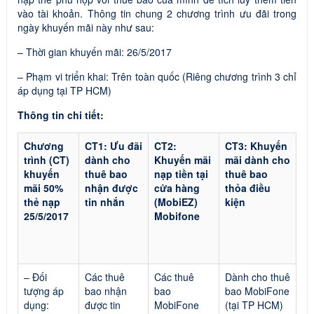
vào tài khoản. Thông tin chung 2 chương trình ưu đãi trong
ngày khuyến mãi này như sau:
– Thời gian khuyến mãi: 26/5/2017
– Phạm vi triển khai: Trên toàn quốc (Riêng chương trình 3 chỉ
áp dụng tại TP HCM)
Thông tin chi tiết:
Chương
CT1: Ưu đãi
CT2:
CT3: Khuyến
trình (CT)
dành cho
Khuyến mãi
mãi dành cho
khuyến
thuê bao
nạp tiền tại
thuê bao
mãi 50%
nhận được
cửa hàng
thỏa điều
thẻ nạp
tin nhắn
(MobiEZ)
kiện
25/5/2017
Mobifone
– Đối
Các thuê
Các thuê
Dành cho thuê
tượng áp
bao nhận
bao
bao MobiFone
dụng:
được tin
MobiFone
(tại TP HCM)