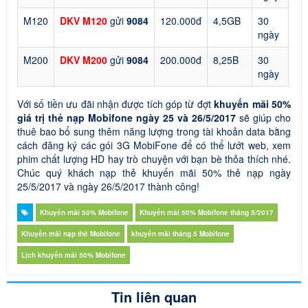
sử
M120
DKV M120
gửi
9084
120.000đ
4,5GB
30
dụ
ngày
3G
M200
DKV M200
gửi
9084
200.000đ
8,25B
30
ngày
Với số tiền ưu đãi nhận được tích góp từ đợt
khuyến mãi 50%
giá trị thẻ nạp Mobifone ngày 25 và 26/5/2017
sẽ giúp cho
thuê bao bổ sung thêm năng lượng trong tài khoản data bằng
cách đăng ký các gói 3G MobiFone để có thể lướt web, xem
phim chất lượng HD hay trò chuyện với bạn bè thỏa thích nhé.
Chúc quý khách nạp thẻ khuyến mãi 50% thẻ nạp ngày
25/5/2017 và ngày 26/5/2017 thành công!
Khuyến mãi 50% Mobifone
Khuyến mãi 50% Mobifone tháng 5/2017
Khuyến mãi nạp thẻ Mobifone
khuyến mãi tháng 5 Mobifone
Lịch khuyến mãi 50% Mobifone
Tin liên quan