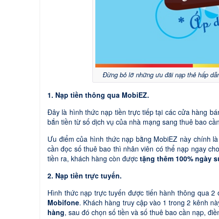
Đừng bỏ lỡ những ưu đãi nạp thẻ hấp dẫ
1. Nạp tiền thông qua MobiEZ.
Đây là hình thức nạp tiền trực tiếp tại các cửa hàng 
bắn tiền từ số dịch vụ của nhà mạng sang thuê bao cần
Ưu điểm của hình thức nạp bằng MobiEZ này chính là 
cần đọc số thuê bao thì nhân viên có thể nạp ngay cho
tiền ra, khách hàng còn được
tặng thêm 100% ngày 
2. Nạp tiền trực tuyến.
Hình thức nạp trực tuyến được tiến hành thông qua 2 đ
Mobifone
. Khách hàng truy cập vào 1 trong 2 kênh n
hàng
, sau đó chọn số tiền và số thuê bao cần nạp, điề