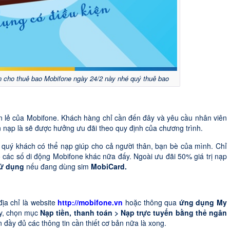
n cho thuê bao Mobifone ngày 24/2 này nhé quý thuê bao
bán lẻ của Mobifone. Khách hàng chỉ cần đến đây và yêu cầu nhân viên
 nạp là sẽ được hưởng ưu đãi theo quy định của chương trình.
quý khách có thể nạp giúp cho cả người thân, bạn bè của mình. Chỉ
 các số di động Mobifone khác nữa đấy. Ngoài ưu đãi 50% giá trị nạp
sử dụng
nếu đang dùng sim
MobiCard.
ịa chỉ là website
http://mobifone.vn
hoặc thông qua
ứng dụng My
ày, chọn mục
Nạp tiền, thanh toán > Nạp trực tuyến bằng thẻ ngân
n đầy đủ các thông tin cần thiết cơ bản nữa là xong.