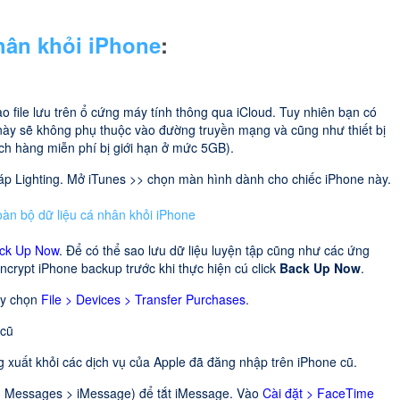
hân khỏi iPhone
:
ào file lưu trên ổ cứng máy tính thông qua iCloud. Tuy nhiên bạn có
 này sẽ không phụ thuộc vào đường truyền mạng và cũng như thiết bị
ách hàng miễn phí bị giới hạn ở mức 5GB).
p Lighting. Mở iTunes >> chọn màn hình dành cho chiếc iPhone này.
ack Up Now
. Để có thể sao lưu dữ liệu luyện tập cũng như các ứng
crypt iPhone backup trước khi thực hiện cú click
Back Up Now
.
ãy chọn
File > Devices > Transfer Purchases
.
 cũ
g xuất khỏi các dịch vụ của Apple đã đăng nhập trên iPhone cũ.
> Messages > iMessage) để tắt iMessage. Vào
Cài đặt > FaceTime