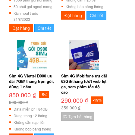
50 phút gọi ngoại mạng
Không bóp băng thông
Kích hoạt trước
Đặt hàng
Chi tiết
31/8/2023
Đặt hàng
Chi tiết
Sim 4G Viettel D900 ưu
Sim 4G Mobifone ưu đãi
đãi 7GB/ tháng trọn gói,
62GB/tháng lướt web tẹt
dùng 1 năm
ga, xem phim tốc độ
cao
850.000 ₫
-5%
290.000 ₫
-19%
900.000 ₫
359.000 ₫
Data miễn phí: 84GB
Dùng trong 12 tháng
Tạm hết hàng
Không cần nạp tiền
Không bóp băng thông