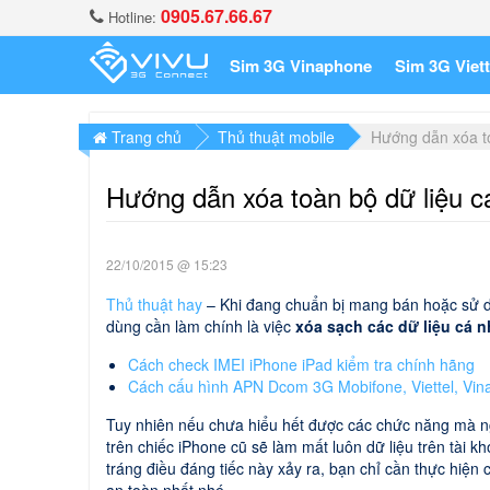
0905.67.66.67
Hotline:
Sim 3G Vinaphone
Sim 3G Viett
Trang chủ
Thủ thuật mobile
Hướng dẫn xóa to
Hướng dẫn xóa toàn bộ dữ liệu c
22/10/2015 @ 15:23
Thủ thuật hay
– Khi đang chuẩn bị mang bán hoặc sử dụ
dùng cần làm chính là việc
xóa sạch các dữ liệu cá 
Cách check IMEI iPhone iPad kiểm tra chính hãng
Cách cấu hình APN Dcom 3G Mobifone, Viettel, Vi
Tuy nhiên nếu chưa hiểu hết được các chức năng mà ng
trên chiếc iPhone cũ sẽ làm mất luôn dữ liệu trên tài k
tráng điều đáng tiếc này xảy ra, bạn chỉ cần thực hiệ