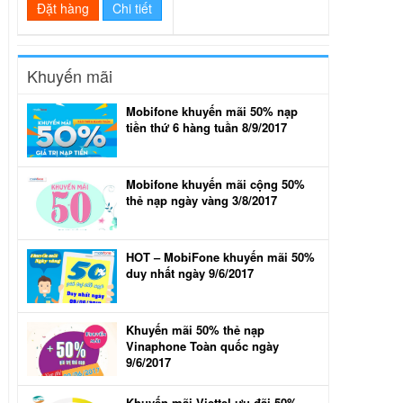
Đặt hàng
Chi tiết
Khuyến mãi
Mobifone khuyến mãi 50% nạp
tiền thứ 6 hàng tuần 8/9/2017
Mobifone khuyến mãi cộng 50%
thẻ nạp ngày vàng 3/8/2017
HOT – MobiFone khuyến mãi 50%
duy nhất ngày 9/6/2017
Khuyến mãi 50% thẻ nạp
Vinaphone Toàn quốc ngày
9/6/2017
Khuyến mãi Viettel ưu đãi 50%