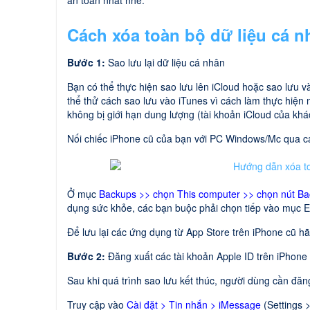
an toàn nhất nhé.
Cách xóa toàn bộ dữ liệu cá n
Bước 1:
Sao lưu lại dữ liệu cá nhân
Bạn có thể thực hiện sao lưu lên iCloud hoặc sao lưu v
thể thử cách sao lưu vào iTunes vì cách làm thực hiện
không bị giới hạn dung lượng (tài khoản iCloud của kh
Nối chiếc iPhone cũ của bạn với PC Windows/Mc qua cá
Ở mục
Backups >> chọn This computer >> chọn nút B
dụng sức khỏe, các bạn buộc phải chọn tiếp vào mục En
Để lưu lại các ứng dụng từ App Store trên iPhone cũ h
Bước 2:
Đăng xuất các tài khoản Apple ID trên iPhone
Sau khi quá trình sao lưu kết thúc, người dùng cần đăn
Truy cập vào
Cài đặt > Tin nhắn > iMessage
(Settings 