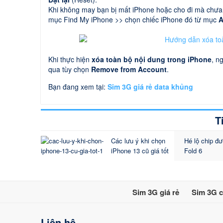
Khi không may bạn bị mất iPhone hoặc cho đi mà chưa 
mục Find My iPhone >> chọn chiếc iPhone đó từ mục
A
Khi thực hiện
xóa toàn bộ nội dung trong iPhone
, n
qua tùy chọn
Remove from Account
.
Bạn đang xem tại:
Sim 3G giá rẻ data khủng
T
Các lưu ý khi chọn
Hé lộ chip đư
iPhone 13 cũ giá tốt
Fold 6
Sim 3G giá rẻ
Sim 3G c
Liên hệ