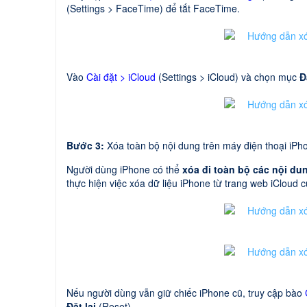
(Settings > FaceTime) để tắt FaceTime.
Vào
Cài đặt > iCloud
(Settings > iCloud) và chọn mục
Đ
Bước 3:
Xóa toàn bộ nội dung trên máy điện thoại iPh
Người dùng iPhone có thể
xóa đi toàn bộ các nội du
thực hiện việc xóa dữ liệu iPhone từ trang web iCloud 
Nếu người dùng vẫn giữ chiếc iPhone cũ, truy cập bào
Đặt lại
(Reset).