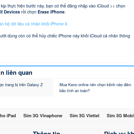
kịp thực hiện bước này, bạn có thể đăng nhập vào iCloud >> chọn
ll Devices
rồi chọn
Erase iPhone
.
gười dùng còn có thể hủy chiếc iPhone này khỏi iCloud cá nhân thông
in liên quan
ợc trang bị trên Galaxy Z
Mua Keno online nên chọn kênh nào đảm
bảo tính an toàn?
ho iPad
Sim 3G Vinaphone
Sim 3G Viettel
Sim 3G Mobi
Thông tin
Dịch vụ k