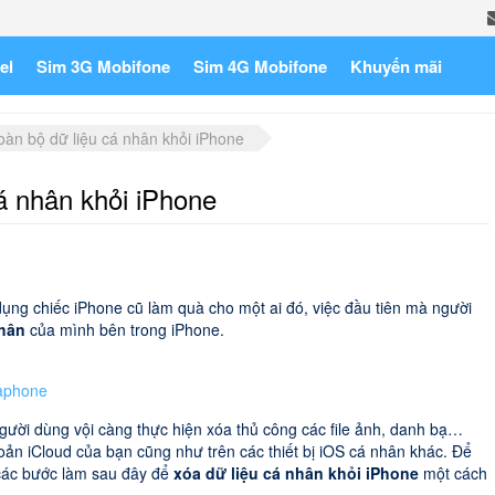
el
Sim 3G Mobifone
Sim 4G Mobifone
Khuyến mãi
àn bộ dữ liệu cá nhân khỏi iPhone
á nhân khỏi iPhone
ng chiếc iPhone cũ làm quà cho một ai đó, việc đầu tiên mà người
nhân
của mình bên trong iPhone.
naphone
ười dùng vội càng thực hiện xóa thủ công các file ảnh, danh bạ…
hoản iCloud của bạn cũng như trên các thiết bị iOS cá nhân khác. Để
n các bước làm sau đây để
xóa dữ liệu cá nhân khỏi iPhone
một cách