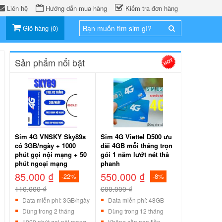
Liên hệ
Hướng dẫn mua hàng
Kiểm tra đơn hàng
Giỏ hàng
(
0
)
Sản phẩm nổi bật
Sim 4G VNSKY Sky89s
Sim 4G Viettel D500 ưu
có 3GB/ngày + 1000
đãi 4GB mỗi tháng trọn
phút gọi nội mạng + 50
gói 1 năm lướt nét thả
phút ngoại mạng
phanh
85.000 ₫
550.000 ₫
-22%
-8%
110.000 ₫
600.000 ₫
Data miễn phí: 3GB/ngày
Data miễn phí: 48GB
Dùng trong 2 tháng
Dùng trong 12 tháng
1000 phút gọi nội mạng
Không cần nạp tiền