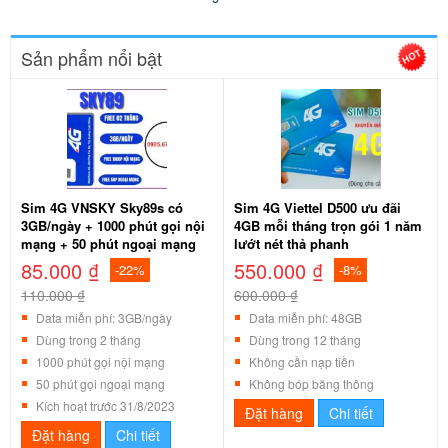
Sản phẩm nổi bật
Sim 4G VNSKY Sky89s có
Sim 4G Viettel D500 ưu đãi
3GB/ngày + 1000 phút gọi nội
4GB mỗi tháng trọn gói 1 năm
mạng + 50 phút ngoại mạng
lướt nét thả phanh
85.000 ₫
550.000 ₫
-22%
-8%
110.000 ₫
600.000 ₫
Data miễn phí: 3GB/ngày
Data miễn phí: 48GB
Dùng trong 2 tháng
Dùng trong 12 tháng
1000 phút gọi nội mạng
Không cần nạp tiền
50 phút gọi ngoại mạng
Không bóp băng thông
Kích hoạt trước 31/8/2023
Đặt hàng
Chi tiết
Đặt hàng
Chi tiết