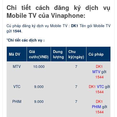
Chi tiết cách đăng ký dịch vụ
Mobile TV của Vinaphone:
Cú pháp đăng ký dịch vụ Mobile TV :
DK1
Tên gói Mobile TV
gửi
1544
.
*
Chi tiết các dịch vụ :
Giá
Dung
Chu
Mã DV
Cú pháp
cước
(VNĐ)
lượng
kỳ
(ngày)
MTV
10.000
7
DK1
MTV
gởi
1544
VTC
9.000
7
DK1
VTC
gởi
1544
PHIM
9.000
7
DK1
PHIM
gởi
1544