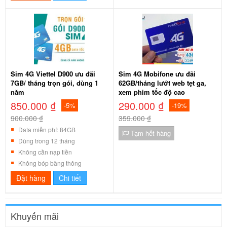
Sim 4G Viettel D900 ưu đãi
Sim 4G Mobifone ưu đãi
7GB/ tháng trọn gói, dùng 1
62GB/tháng lướt web tẹt ga,
năm
xem phim tốc độ cao
850.000 ₫
290.000 ₫
-5%
-19%
900.000 ₫
359.000 ₫
Data miễn phí: 84GB
Tạm hết hàng
Dùng trong 12 tháng
Không cần nạp tiền
Không bóp băng thông
Đặt hàng
Chi tiết
Khuyến mãi