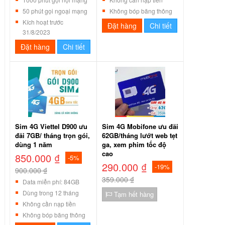
50 phút gọi ngoại mạng
Không bóp băng thông
Kích hoạt trước
Đặt hàng
Chi tiết
31/8/2023
Đặt hàng
Chi tiết
Sim 4G Viettel D900 ưu
Sim 4G Mobifone ưu đãi
đãi 7GB/ tháng trọn gói,
62GB/tháng lướt web tẹt
dùng 1 năm
ga, xem phim tốc độ
cao
850.000 ₫
-5%
290.000 ₫
-19%
900.000 ₫
359.000 ₫
Data miễn phí: 84GB
Dùng trong 12 tháng
Tạm hết hàng
Không cần nạp tiền
Không bóp băng thông