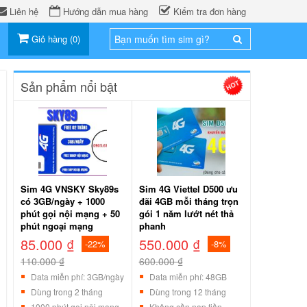
Liên hệ
Hướng dẫn mua hàng
Kiểm tra đơn hàng
Giỏ hàng
(
0
)
Sản phẩm nổi bật
Sim 4G VNSKY Sky89s
Sim 4G Viettel D500 ưu
có 3GB/ngày + 1000
đãi 4GB mỗi tháng trọn
phút gọi nội mạng + 50
gói 1 năm lướt nét thả
phút ngoại mạng
phanh
85.000 ₫
550.000 ₫
-22%
-8%
110.000 ₫
600.000 ₫
Data miễn phí: 3GB/ngày
Data miễn phí: 48GB
Dùng trong 2 tháng
Dùng trong 12 tháng
1000 phút gọi nội mạng
Không cần nạp tiền