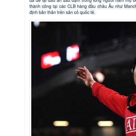
đã để lại dấu ấn sâu đậm trong lòng người hâm mộ bó
thành công tại các CLB hàng đầu châu Âu như Manch
định bản thân trên sân cỏ quốc tế.