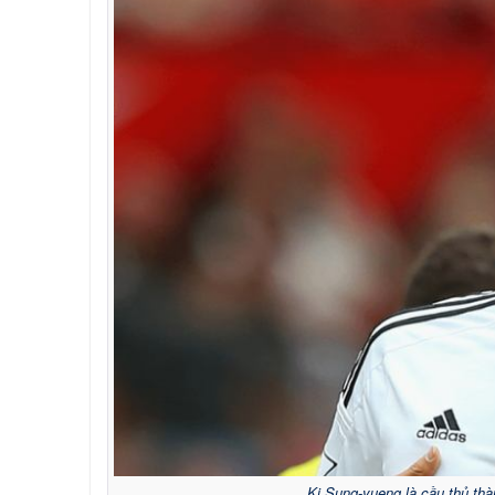
Ki Sung-yueng là cầu thủ thà