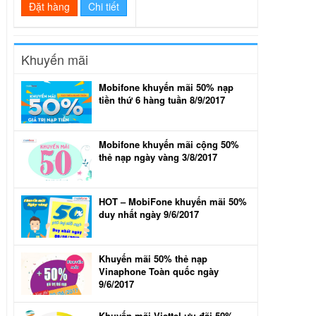
Đặt hàng
Chi tiết
Khuyến mãi
Mobifone khuyến mãi 50% nạp
tiền thứ 6 hàng tuần 8/9/2017
Mobifone khuyến mãi cộng 50%
thẻ nạp ngày vàng 3/8/2017
HOT – MobiFone khuyến mãi 50%
duy nhất ngày 9/6/2017
Khuyến mãi 50% thẻ nạp
Vinaphone Toàn quốc ngày
9/6/2017
Khuyến mãi Viettel ưu đãi 50%