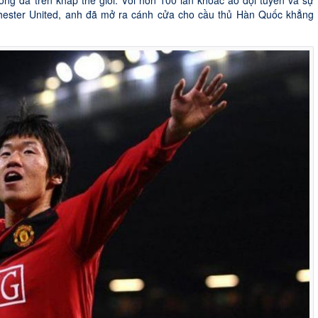
ng đá trên khắp thế giới. Với hơn 100 lần khoác áo đội tuyển và sự
ester United, anh đã mở ra cánh cửa cho cầu thủ Hàn Quốc khẳng