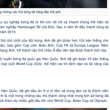
g những cầu thủ bóng đá hàng đầu thế giới
 sự nghiệp bóng đá từ khi còn rất trẻ và nhanh chóng thể hiện tài
yên nghiệp Hamburger SV của Đức. Sau 4 năm thi đấu thành công tại
 năm 2015.
 thủ chủ chốt của đội bóng. Anh đã ghi được hơn 100 bàn thắng cho
 hiệu, bao gồm Cúp Liên đoàn Anh, Cúp FA và Europa League. Năm
ng Anh, trở thành cầu thủ châu Á đầu tiên đạt được thành tích này.
ội tuyển bóng đá quốc gia Hàn Quốc. Anh đã ghi được 33 bàn thắng
loại cuối World Cup 2022, thể hiện vai trò lãnh đạo và tài năng của
àn Quốc, đã ghi dấu ấn ở vị trí tiền vệ trung tâm và là thành viên
h là một trong những cầu thủ thành công nhất trong lịch sử bóng đá
 và tham dự nhiều giải đấu lớn như World Cup, Asian Cup và Olympic.