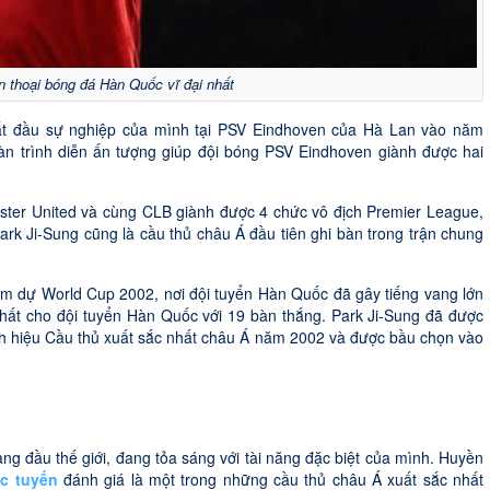
n thoại bóng đá Hàn Quốc vĩ đại nhất
bắt đầu sự nghiệp của mình tại PSV Eindhoven của Hà Lan vào năm
n trình diễn ấn tượng giúp đội bóng PSV Eindhoven giành được hai
ter United và cùng CLB giành được 4 chức vô địch Premier League,
k Ji-Sung cũng là cầu thủ châu Á đầu tiên ghi bàn trong trận chung
am dự World Cup 2002, nơi đội tuyển Hàn Quốc đã gây tiếng vang lớn
 nhất cho đội tuyển Hàn Quốc với 19 bàn thắng. Park Ji-Sung đã được
nh hiệu Cầu thủ xuất sắc nhất châu Á năm 2002 và được bầu chọn vào
g đầu thế giới, đang tỏa sáng với tài năng đặc biệt của mình. Huyền
c tuyến
đánh giá là một trong những cầu thủ châu Á xuất sắc nhất