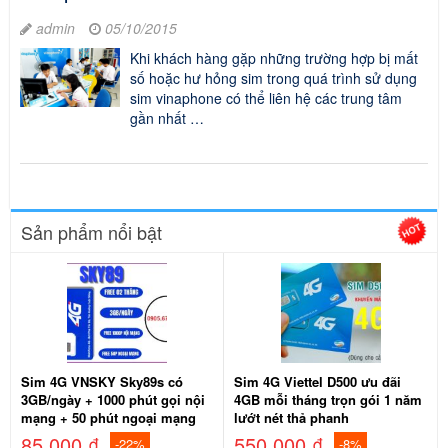
admin
05/10/2015
Khi khách hàng gặp những trường hợp bị mất
số hoặc hư hỏng sim trong quá trình sử dụng
sim vinaphone có thể liên hệ các trung tâm
gần nhất …
Sản phẩm nổi bật
Sim 4G VNSKY Sky89s có
Sim 4G Viettel D500 ưu đãi
3GB/ngày + 1000 phút gọi nội
4GB mỗi tháng trọn gói 1 năm
mạng + 50 phút ngoại mạng
lướt nét thả phanh
85.000 ₫
550.000 ₫
-22%
-8%