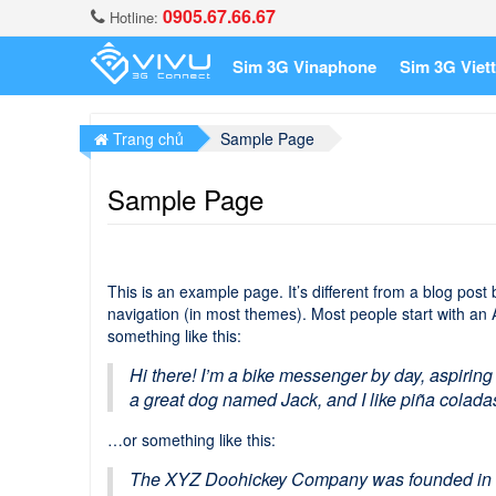
0905.67.66.67
Hotline:
Sim 3G Vinaphone
Sim 3G Viett
Trang chủ
Sample Page
Sample Page
This is an example page. It’s different from a blog post 
navigation (in most themes). Most people start with an A
something like this:
Hi there! I’m a bike messenger by day, aspiring 
a great dog named Jack, and I like piña coladas.
…or something like this:
The XYZ Doohickey Company was founded in 197