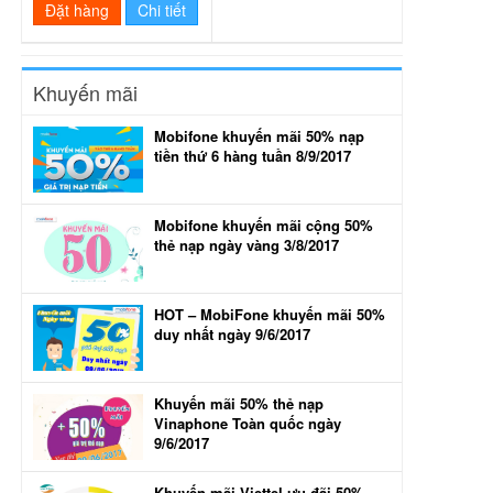
Đặt hàng
Chi tiết
Khuyến mãi
Mobifone khuyến mãi 50% nạp
tiền thứ 6 hàng tuần 8/9/2017
Mobifone khuyến mãi cộng 50%
thẻ nạp ngày vàng 3/8/2017
HOT – MobiFone khuyến mãi 50%
duy nhất ngày 9/6/2017
Khuyến mãi 50% thẻ nạp
Vinaphone Toàn quốc ngày
9/6/2017
Khuyến mãi Viettel ưu đãi 50%