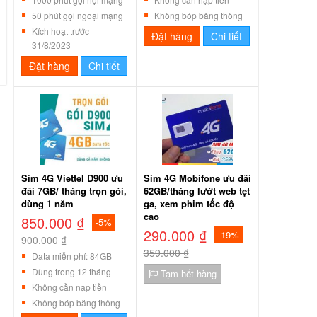
50 phút gọi ngoại mạng
Không bóp băng thông
Kích hoạt trước
Đặt hàng
Chi tiết
31/8/2023
Đặt hàng
Chi tiết
Sim 4G Viettel D900 ưu
Sim 4G Mobifone ưu đãi
đãi 7GB/ tháng trọn gói,
62GB/tháng lướt web tẹt
dùng 1 năm
ga, xem phim tốc độ
cao
850.000 ₫
-5%
290.000 ₫
-19%
900.000 ₫
359.000 ₫
Data miễn phí: 84GB
Dùng trong 12 tháng
Tạm hết hàng
Không cần nạp tiền
Không bóp băng thông