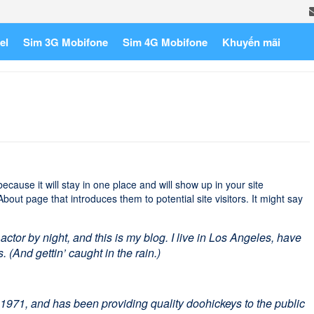
el
Sim 3G Mobifone
Sim 4G Mobifone
Khuyến mãi
because it will stay in one place and will show up in your site
bout page that introduces them to potential site visitors. It might say
actor by night, and this is my blog. I live in Los Angeles, have
 (And gettin’ caught in the rain.)
1, and has been providing quality doohickeys to the public