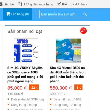
Liên hệ
Hướng dẫn mua hàng
Kiểm tra đơn hàng
Giỏ hàng
(
0
)
Sản phẩm nổi bật
Sim 4G VNSKY Sky89s
Sim 4G Viettel D500 ưu
có 3GB/ngày + 1000
đãi 4GB mỗi tháng trọn
phút gọi nội mạng + 50
gói 1 năm lướt nét thả
phút ngoại mạng
phanh
85.000 ₫
550.000 ₫
-22%
-8%
110.000 ₫
600.000 ₫
Data miễn phí: 3GB/ngày
Data miễn phí: 48GB
Dùng trong 2 tháng
Dùng trong 12 tháng
1000 phút gọi nội mạng
Không cần nạp tiền