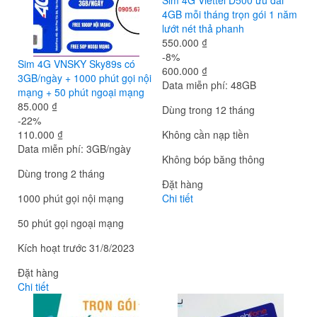
Sim 4G Viettel D500 ưu đãi
4GB mỗi tháng trọn gói 1 năm
lướt nét thả phanh
550.000 ₫
-8%
Sim 4G VNSKY Sky89s có
600.000 ₫
3GB/ngày + 1000 phút gọi nội
Data miễn phí: 48GB
mạng + 50 phút ngoại mạng
85.000 ₫
Dùng trong 12 tháng
-22%
110.000 ₫
Không cần nạp tiền
Data miễn phí: 3GB/ngày
Không bóp băng thông
Dùng trong 2 tháng
Đặt hàng
1000 phút gọi nội mạng
Chi tiết
50 phút gọi ngoại mạng
Kích hoạt trước 31/8/2023
Đặt hàng
Chi tiết