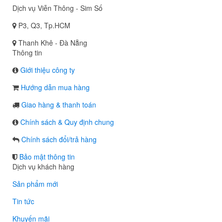
Dịch vụ Viễn Thông - Sim Số
P3, Q3, Tp.HCM
Thanh Khê - Đà Nẵng
Thông tin
Giới thiệu công ty
Hướng dẫn mua hàng
Giao hàng & thanh toán
Chính sách & Quy định chung
Chính sách đổi/trả hàng
Bảo mật thông tin
Dịch vụ khách hàng
Sản phẩm mới
Tin tức
Khuyến mãi