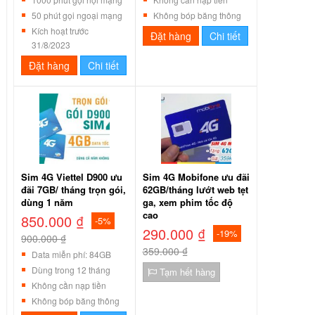
50 phút gọi ngoại mạng
Không bóp băng thông
Kích hoạt trước
Đặt hàng
Chi tiết
31/8/2023
Đặt hàng
Chi tiết
Sim 4G Viettel D900 ưu
Sim 4G Mobifone ưu đãi
đãi 7GB/ tháng trọn gói,
62GB/tháng lướt web tẹt
dùng 1 năm
ga, xem phim tốc độ
cao
850.000 ₫
-5%
290.000 ₫
-19%
900.000 ₫
359.000 ₫
Data miễn phí: 84GB
Dùng trong 12 tháng
Tạm hết hàng
Không cần nạp tiền
Không bóp băng thông