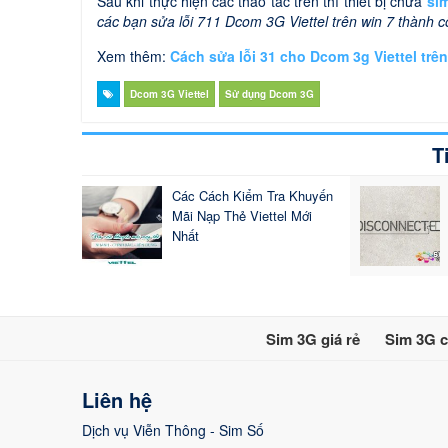
Sau khi thực hiện các thao tác trên thì thiết bị chứa
si
các bạn sửa lỗi 711 Dcom 3G Viettel trên win 7 thành c
Xem thêm:
Cách sửa lỗi 31 cho Dcom 3g Viettel trê
Dcom 3G Viettel
Sử dụng Dcom 3G
T
Các Cách Kiểm Tra Khuyến
Mãi Nạp Thẻ Viettel Mới
Nhất
Sim 3G giá rẻ
Sim 3G c
Liên hệ
Dịch vụ Viễn Thông - Sim Số