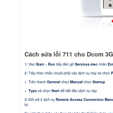
Cách sửa lỗi 711 cho Dcom 3G 
1/ Vào
Start
–
Run
tiếp đến gõ
Services.msc
nhấn
En
2/ Tiếp theo nhấn chuột phải vào dịch vụ này và chọn
P
+ Trên thanh
General
chọn
Manual
chọn
Startup
+
Type
và chọn
Start
để bắt đầu dịch vụ này .
3/ Đối với 2 dịch vụ
Remote Access Connection Man
tự.