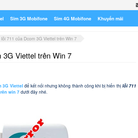
el
Sim 3G Mobifone
Sim 4G Mobifone
Khuyến mãi
lỗi 711 của Dcom 3G Viettel trên Win 7
3G Viettel trên Win 7
m 3G Viettel
để kết nối nhưng không thành công khi bị hiển thị
lỗi 711
trên win 7
dưới đây nhé.