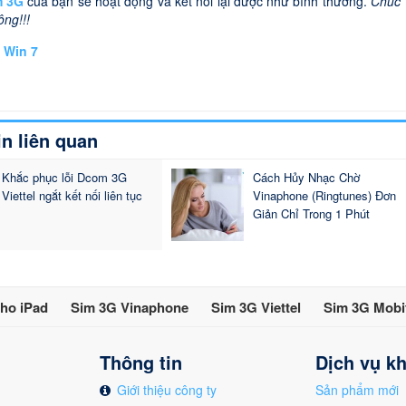
m 3G
của bạn sẽ hoạt động và kết nối lại được như bình thường.
Chúc
ông!!!
n Win 7
in liên quan
Khắc phục lỗi Dcom 3G
Cách Hủy Nhạc Chờ
Viettel ngắt kết nối liên tục
Vinaphone (Ringtunes) Đơn
Giản Chỉ Trong 1 Phút
ho iPad
Sim 3G Vinaphone
Sim 3G Viettel
Sim 3G Mobi
Thông tin
Dịch vụ k
Giới thiệu công ty
Sản phẩm mới