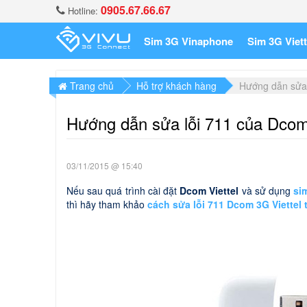
0905.67.66.67
Hotline:
Sim 3G Vinaphone
Sim 3G Viett
Trang chủ
Hỗ trợ khách hàng
Hướng dẫn sửa 
Hướng dẫn sửa lỗi 711 của Dcom 
03/11/2015 @ 15:40
Nếu sau quá trình cài đặt
Dcom Viettel
và sử dụng
si
thì hãy tham khảo
cách sửa lỗi 711 Dcom 3G Viettel 