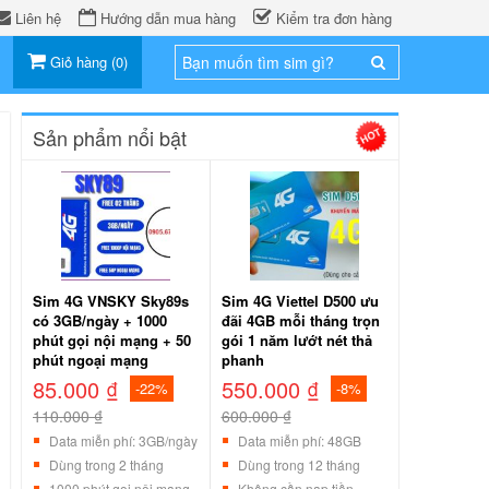
Liên hệ
Hướng dẫn mua hàng
Kiểm tra đơn hàng
Giỏ hàng
(
0
)
Sản phẩm nổi bật
Sim 4G VNSKY Sky89s
Sim 4G Viettel D500 ưu
có 3GB/ngày + 1000
đãi 4GB mỗi tháng trọn
phút gọi nội mạng + 50
gói 1 năm lướt nét thả
phút ngoại mạng
phanh
85.000 ₫
550.000 ₫
-22%
-8%
110.000 ₫
600.000 ₫
Data miễn phí: 3GB/ngày
Data miễn phí: 48GB
Dùng trong 2 tháng
Dùng trong 12 tháng
1000 phút gọi nội mạng
Không cần nạp tiền