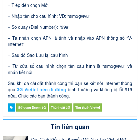
– Tiếp đến chọn Mới
– Nhập tên cho cấu hình: VD: “sim3gvivu”
– Số quay (Dial Number): *99#
– Ta nhấn chọn APN là tĩnh và nhập vào APN thông số “V-
internet“
– Sau đó Sao Lưu lại cấu hình
– Từ cửa sổ cấu hình chọn tên cấu hình là “sim3gvivu” và
nhấn kết nối
Sau khi đã cài đặt thành công thì bạn sẽ kết nối Internet thông
qua
3G Viettel trên di động
bình thường và không bị lỗi 619
nữa. Chúc các bạn thành công.
Sử dụng Dcom 3G
Thủ thuật 3G
Thủ thuật Viettel
Tin liên quan
Các Cách Kiểm Tra Khuyến Mãi Nạp Thẻ Viettel Mới