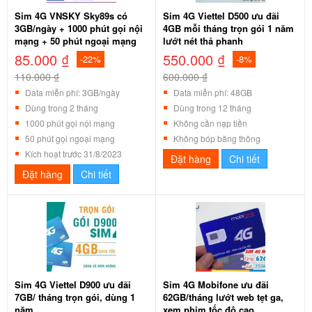
Sim 4G VNSKY Sky89s có
Sim 4G Viettel D500 ưu đãi
3GB/ngày + 1000 phút gọi nội
4GB mỗi tháng trọn gói 1 năm
mạng + 50 phút ngoại mạng
lướt nét thả phanh
85.000 ₫
550.000 ₫
-22%
-8%
110.000 ₫
600.000 ₫
Data miễn phí: 3GB/ngày
Data miễn phí: 48GB
Dùng trong 2 tháng
Dùng trong 12 tháng
1000 phút gọi nội mạng
Không cần nạp tiền
50 phút gọi ngoại mạng
Không bóp băng thông
Kích hoạt trước 31/8/2023
Đặt hàng
Chi tiết
Đặt hàng
Chi tiết
Sim 4G Viettel D900 ưu đãi
Sim 4G Mobifone ưu đãi
7GB/ tháng trọn gói, dùng 1
62GB/tháng lướt web tẹt ga,
năm
xem phim tốc độ cao