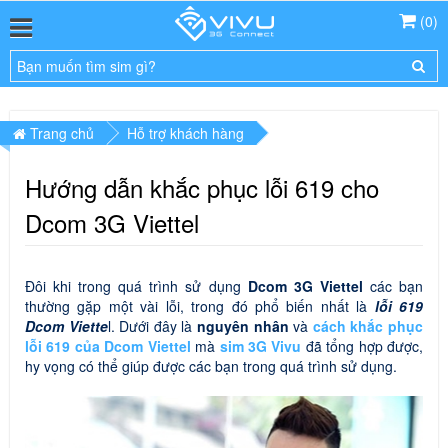
(
0
)
Trang chủ
Hỗ trợ khách hàng
Hướng dẫn khắc phục lỗi 619 cho
Dcom 3G Viettel
Đôi khi trong quá trình sử dụng
Dcom 3G Viettel
các bạn
thường gặp một vài lỗi, trong đó phổ biến nhất là
lỗi 619
Dcom Viette
l. Dưới đây là
nguyên nhân
và
cách khắc phục
lỗi 619 của Dcom Viettel
mà
sim 3G Vivu
đã tổng hợp được,
hy vọng có thể giúp được các bạn trong quá trình sử dụng.