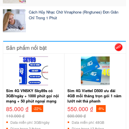
Cách Hủy Nhạc Chờ Vinaphone (Ringtunes) Đơn Giản
Chỉ Trong 1 Phút
Sản phẩm nổi bật
Sim 4G VNSKY Sky89s có
Sim 4G Viettel D500 ưu đãi
3GB/ngày + 1000 phút gọi nội
4GB mỗi tháng trọn gói 1 năm
mạng + 50 phút ngoại mạng
lướt nét thả phanh
85.000 ₫
550.000 ₫
-22%
-8%
110.000 ₫
600.000 ₫
Data miễn phí: 3GB/ngày
Data miễn phí: 48GB
Dùng trong 2 tháng
Dùng trong 12 tháng