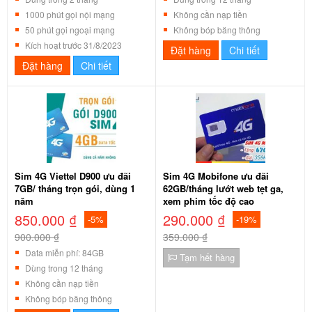
1000 phút gọi nội mạng
Không cần nạp tiền
50 phút gọi ngoại mạng
Không bóp băng thông
Kích hoạt trước 31/8/2023
Đặt hàng
Chi tiết
Đặt hàng
Chi tiết
Sim 4G Viettel D900 ưu đãi
Sim 4G Mobifone ưu đãi
7GB/ tháng trọn gói, dùng 1
62GB/tháng lướt web tẹt ga,
năm
xem phim tốc độ cao
850.000 ₫
290.000 ₫
-5%
-19%
900.000 ₫
359.000 ₫
Data miễn phí: 84GB
Tạm hết hàng
Dùng trong 12 tháng
Không cần nạp tiền
Không bóp băng thông