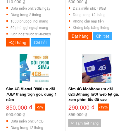
110.000 ₫
600.000 ₫
Data miễn phí: 3GB/ngày
Data miễn phí: 48GB
Dùng trong 2 tháng
Dùng trong 12 tháng
1000 phút gọi nội mạng
Không cần nạp tiền
50 phút gọi ngoại mạng
Không bóp băng thông
Kích hoạt trước 31/8/2023
Đặt hàng
Chi tiết
Đặt hàng
Chi tiết
Sim 4G Viettel D900 ưu đãi
Sim 4G Mobifone ưu đãi
7GB/ tháng trọn gói, dùng 1
62GB/tháng lướt web tẹt ga,
năm
xem phim tốc độ cao
850.000 ₫
290.000 ₫
-5%
-19%
900.000 ₫
359.000 ₫
Data miễn phí: 84GB
Tạm hết hàng
Dùng trong 12 tháng