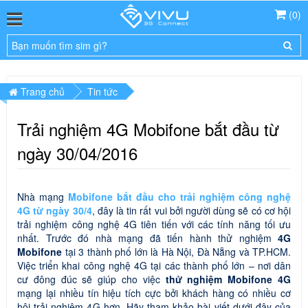
(
0
)
Trang chủ
Tin tức
Trải nghiệm 4G Mobifone bắt đầu từ
ngày 30/04/2016
Nhà mạng
Mobifone bắt đầu cho trải nghiệm công nghệ
4G từ ngày 30/4
, đây là tin rất vui bởi người dùng sẽ có cơ hội
trải nghiệm công nghệ 4G tiên tiến với các tính năng tối ưu
nhất. Trước đó nhà mạng đã tiến hành thử nghiệm
4G
Mobifone
tại 3 thành phố lớn là Hà Nội, Đà Nẵng và TP.HCM.
Việc triển khai công nghệ 4G tại các thành phố lớn – nơi dân
cư đông đúc sẽ giúp cho việc
thử nghiệm Mobifone 4G
mạng lại nhiều tín hiệu tích cực bởi khách hàng có nhiều cơ
hội trải nghiệm 4G hơn. Hãy tham khảo bài viết dưới đây của