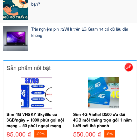
bạn?
Trải nghiệm pin 72WHr trên LG Gram 14 có đủ lâu dài
không
Sản phẩm nổi bật
Sim 4G VNSKY Sky89s có
Sim 4G Viettel D500 ưu đãi
3GB/ngày + 1000 phút gọi nội
4GB mỗi tháng trọn gói 1 năm
mạng + 50 phút ngoại mạng
lướt nét thả phanh
85.000 ₫
550.000 ₫
-22%
-8%