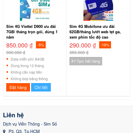
Sim 4G Viettel D900 ưu đãi
Sim 4G Mobifone ưu đãi
7GB/ tháng trọn gói, dùng 1
62GB/tháng lướt web tẹt ga,
năm
xem phim tốc độ cao
850.000 ₫
290.000 ₫
-5%
-19%
900.000 ₫
359.000 ₫
Data miễn phí: 84GB
Tạm hết hàng
Dùng trong 12 tháng
Không cần nạp tiền
Không bóp băng thông
Đặt hàng
Chi tiết
Liên hệ
Dịch vụ Viễn Thông - Sim Số
P3, Q3, Tp.HCM