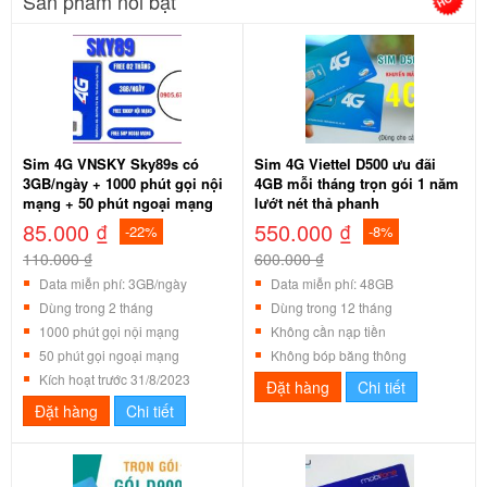
Sản phẩm nổi bật
Sim 4G VNSKY Sky89s có
Sim 4G Viettel D500 ưu đãi
3GB/ngày + 1000 phút gọi nội
4GB mỗi tháng trọn gói 1 năm
mạng + 50 phút ngoại mạng
lướt nét thả phanh
85.000 ₫
550.000 ₫
-22%
-8%
110.000 ₫
600.000 ₫
Data miễn phí: 3GB/ngày
Data miễn phí: 48GB
Dùng trong 2 tháng
Dùng trong 12 tháng
1000 phút gọi nội mạng
Không cần nạp tiền
50 phút gọi ngoại mạng
Không bóp băng thông
Kích hoạt trước 31/8/2023
Đặt hàng
Chi tiết
Đặt hàng
Chi tiết