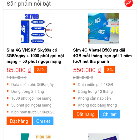
Sản phẩm nổi bật
Sim 4G VNSKY Sky89s có
Sim 4G Viettel D500 ưu đãi
3GB/ngày + 1000 phút gọi nội
4GB mỗi tháng trọn gói 1 năm
mạng + 50 phút ngoại mạng
lướt nét thả phanh
85.000 ₫
550.000 ₫
-22%
-8%
110.000 ₫
600.000 ₫
Data miễn phí: 3GB/ngày
Data miễn phí: 48GB
Dùng trong 2 tháng
Dùng trong 12 tháng
1000 phút gọi nội mạng
Không cần nạp tiền
50 phút gọi ngoại mạng
Không bóp băng thông
Kích hoạt trước 31/8/2023
Đặt hàng
Chi tiết
Đặt hàng
Chi tiết