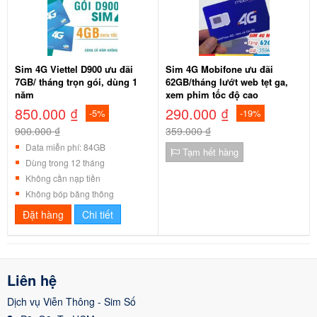
Sim 4G Viettel D900 ưu đãi
Sim 4G Mobifone ưu đãi
7GB/ tháng trọn gói, dùng 1
62GB/tháng lướt web tẹt ga,
năm
xem phim tốc độ cao
850.000 ₫
290.000 ₫
-5%
-19%
900.000 ₫
359.000 ₫
Data miễn phí: 84GB
Tạm hết hàng
Dùng trong 12 tháng
Không cần nạp tiền
Không bóp băng thông
Đặt hàng
Chi tiết
Liên hệ
Dịch vụ Viễn Thông - Sim Số