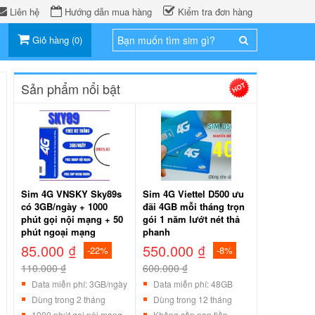
Liên hệ
Hướng dẫn mua hàng
Kiểm tra đơn hàng
Giỏ hàng
(
0
)
Sản phẩm nổi bật
Sim 4G VNSKY Sky89s
Sim 4G Viettel D500 ưu
có 3GB/ngày + 1000
đãi 4GB mỗi tháng trọn
phút gọi nội mạng + 50
gói 1 năm lướt nét thả
phút ngoại mạng
phanh
85.000 ₫
550.000 ₫
-22%
-8%
110.000 ₫
600.000 ₫
Data miễn phí: 3GB/ngày
Data miễn phí: 48GB
Dùng trong 2 tháng
Dùng trong 12 tháng
1000 phút gọi nội mạng
Không cần nạp tiền