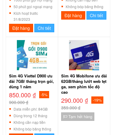
50 phút gọi ngoại mạng
Không bóp băng thông
Kích hoạt trước
Đặt hàng
Chi tiết
31/8/2023
Đặt hàng
Chi tiết
Sim 4G Viettel D900 ưu
Sim 4G Mobifone ưu đãi
đãi 7GB/ tháng trọn gói,
62GB/tháng lướt web tẹt
dùng 1 năm
ga, xem phim tốc độ
cao
850.000 ₫
-5%
290.000 ₫
-19%
900.000 ₫
359.000 ₫
Data miễn phí: 84GB
Dùng trong 12 tháng
Tạm hết hàng
Không cần nạp tiền
Không bóp băng thông