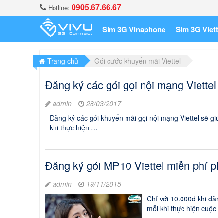
0905.67.66.67
Hotline:
Sim 3G Vinaphone
Sim 3G Viett
Trang chủ
Gói cước khuyến mãi Viettel
Đăng ký các gói gọi nội mạng Viettel
admin
28/03/2017
Đăng ký các gói khuyến mãi gọi nội mạng Viettel sẽ giú
khi thực hiện …
Đăng ký gói MP10 Viettel miễn phí ph
admin
19/11/2015
Chỉ với 10.000đ khi đă
mỗi khi thực hiện cuộc