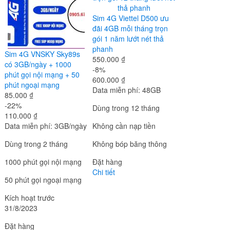
Sim 4G Viettel D500 ưu
đãi 4GB mỗi tháng trọn
gói 1 năm lướt nét thả
phanh
Sim 4G VNSKY Sky89s
550.000 ₫
có 3GB/ngày + 1000
-8%
phút gọi nội mạng + 50
600.000 ₫
phút ngoại mạng
Data miễn phí: 48GB
85.000 ₫
-22%
Dùng trong 12 tháng
110.000 ₫
Data miễn phí: 3GB/ngày
Không cần nạp tiền
Dùng trong 2 tháng
Không bóp băng thông
1000 phút gọi nội mạng
Đặt hàng
Chi tiết
50 phút gọi ngoại mạng
Kích hoạt trước
31/8/2023
Đặt hàng