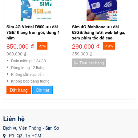
Sim 4G Viettel D900 ưu đãi
Sim 4G Mobifone ưu đãi
7GB/ tháng trọn gói, dùng 1
62GB/tháng lướt web tẹt ga,
năm
xem phim tốc độ cao
850.000 ₫
290.000 ₫
-5%
-19%
900.000 ₫
359.000 ₫
Data miễn phí: 84GB
Tạm hết hàng
Dùng trong 12 tháng
Không cần nạp tiền
Không bóp băng thông
Đặt hàng
Chi tiết
Liên hệ
Dịch vụ Viễn Thông - Sim Số
P3, Q3, Tp.HCM