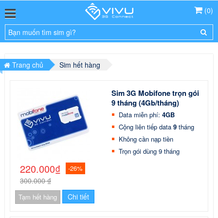
(
0
)
Trang chủ
Sim hết hàng
Sim 3G Mobifone trọn gói
9 tháng (4Gb/tháng)
Data miễn phí:
4GB
Cộng liên tiếp data
9
tháng
Không cần nạp tiền
Trọn gói dùng 9 tháng
220.000₫
-26%
300.000 ₫
Chi tiết
Tạm hết hàng