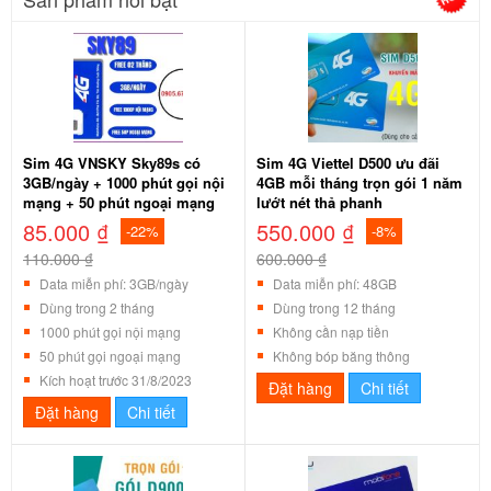
Sim 4G VNSKY Sky89s có
Sim 4G Viettel D500 ưu đãi
3GB/ngày + 1000 phút gọi nội
4GB mỗi tháng trọn gói 1 năm
mạng + 50 phút ngoại mạng
lướt nét thả phanh
85.000 ₫
550.000 ₫
-22%
-8%
110.000 ₫
600.000 ₫
Data miễn phí: 3GB/ngày
Data miễn phí: 48GB
Dùng trong 2 tháng
Dùng trong 12 tháng
1000 phút gọi nội mạng
Không cần nạp tiền
50 phút gọi ngoại mạng
Không bóp băng thông
Kích hoạt trước 31/8/2023
Đặt hàng
Chi tiết
Đặt hàng
Chi tiết